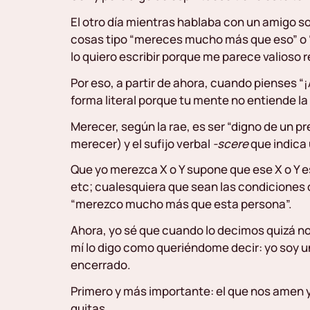
El otro día mientras hablaba con un amigo
cosas tipo “mereces mucho más que eso” o “
lo quiero escribir porque me parece valioso 
Por eso, a partir de ahora, cuando pienses “¡
forma literal porque tu mente no entiende la
Merecer, según la rae, es ser “digno de un pr
merecer) y el sufijo verbal
-scere
que indica 
Que yo merezca X o Y supone que ese X o Y e
etc; cualesquiera que sean las condicione
“merezco mucho más que esta persona”.
Ahora, yo sé que cuando lo decimos quizá no
mí lo digo como queriéndome decir: yo soy u
encerrado.
Primero y más importante: el que nos amen 
quitas.