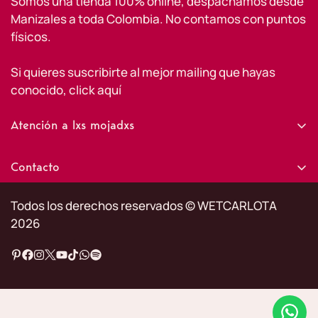
Somos una tienda 100% online, despachamos desde
Manizales a toda Colombia. No contamos con puntos
físicos.
Si quieres suscribirte al mejor mailing que hayas
conocido,
click aquí
Atención a lxs mojadxs
Información de contacto
Contacto
Tratamiento de datos personales
+57 311 666 7899
Política de envíos
Todos los derechos reservados © WETCARLOTA
info@wetcarlota.com
2026
Términos y condiciones
Política de reembolso
Rastrear mi envío